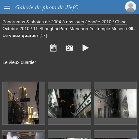

Galerie de photo de JiefC
Panoramas & photos de 2004 à nos jours
/
Année 2010
/
Chine
Octobre 2010
/
11-Shanghai Parc Mandarin-Yu Temple Musee
/
09-
Le vieux quartier
[17]



Le vieux quartier