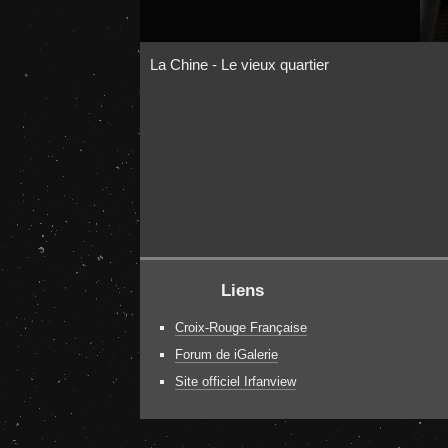
La Chine - Le vieux quartier
Liens
Croix-Rouge Française
Forum de iGalerie
Site officiel Irfanview