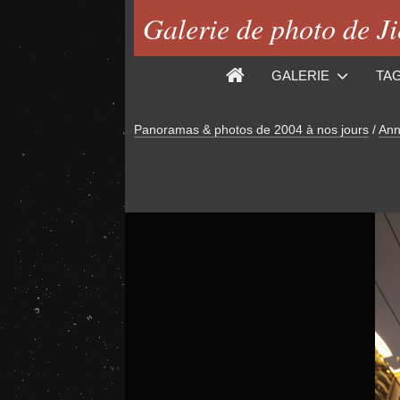
Galerie de photo de J
GALERIE
TA
Panoramas & photos de 2004 à nos jours
/
Ann