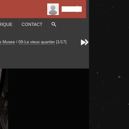

Connexion
RIQUE
CONTACT


le Musee
/
09-Le vieux quartier
[1/17]