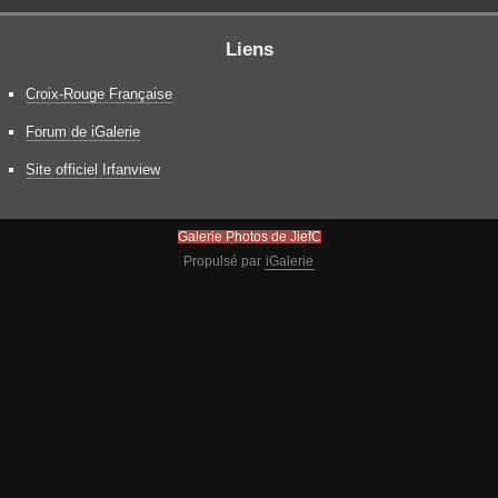
Liens
Croix-Rouge Française
Forum de iGalerie
Site officiel Irfanview
Galerie Photos de JiefC
Propulsé par
iGalerie