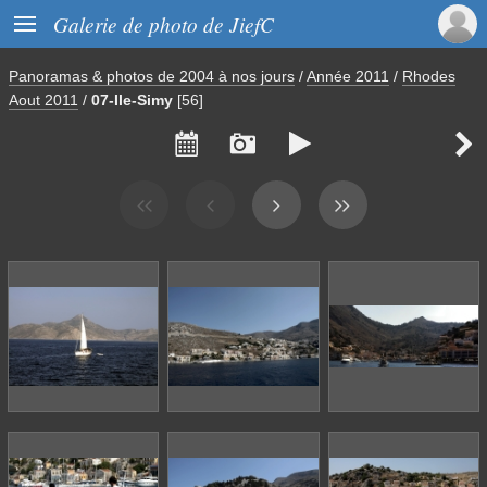

Galerie de photo de JiefC
Panoramas & photos de 2004 à nos jours
/
Année 2011
/
Rhodes
Aout 2011
/
07-Ile-Simy
[56]



