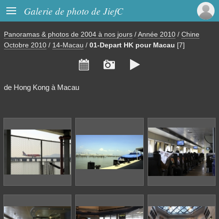

Galerie de photo de JiefC
Panoramas & photos de 2004 à nos jours
/
Année 2010
/
Chine
Octobre 2010
/
14-Macau
/
01-Depart HK pour Macau
[7]



de Hong Kong à Macau