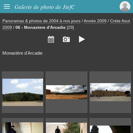

Galerie de photo de JiefC
Panoramas & photos de 2004 à nos jours
/
Année 2009
/
Crète Aout
2009
/
06 - Monastere d'Arcadie
[29]



Monastère d'Arcadie