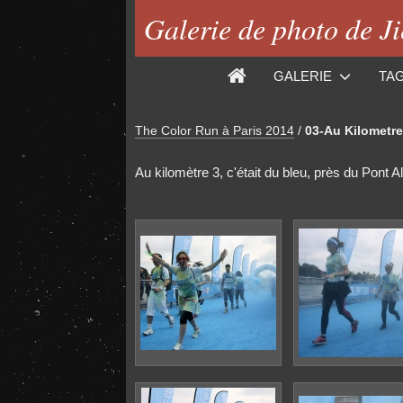
Galerie de photo de J
GALERIE
TA
The Color Run à Paris 2014
/
03-Au Kilometre
Au kilomètre 3, c'était du bleu, près du Pont A