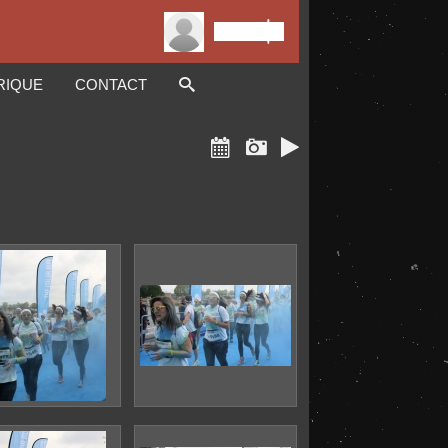

Connexion
RIQUE
CONTACT


