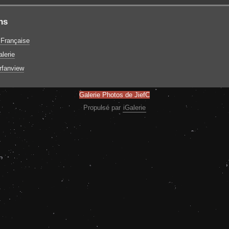
ns
 Française
lerie
Irfanview
Galerie Photos de JiefC
Propulsé par
iGalerie