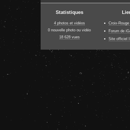
Statistiques
Lie
4 photos et vidéos
Croix-Rouge
0 nouvelle photo ou vidéo
Forum de iGa
18 628 vues
Site officiel 