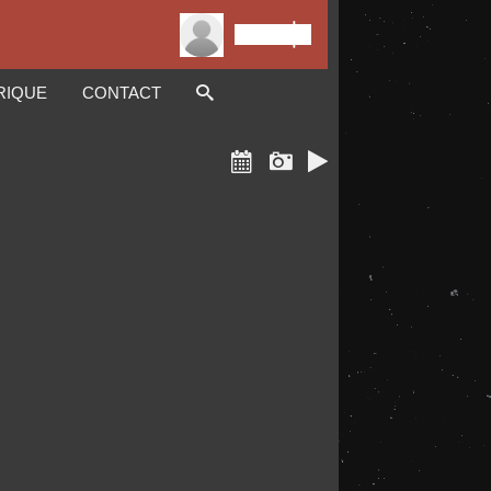

Connexion
RIQUE
CONTACT


