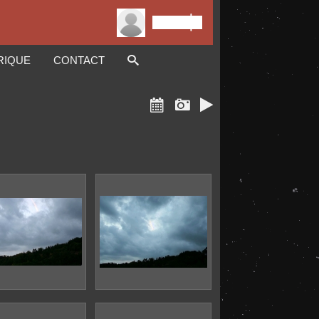

Connexion
RIQUE
CONTACT


