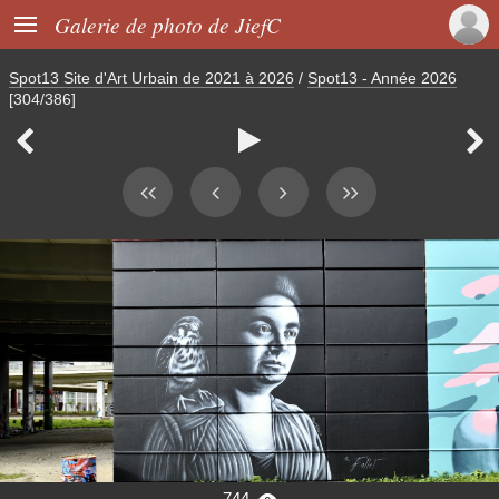

Galerie de photo de JiefC
Spot13 Site d'Art Urbain de 2021 à 2026
/
Spot13 - Année 2026
[304/386]



744