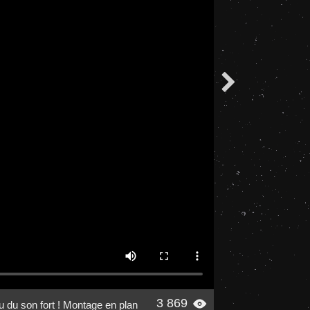

3 869

 du son fort !
Montage en plan