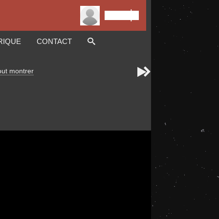

Connexion
RIQUE
CONTACT


out montrer