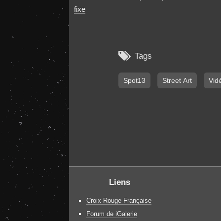
fixe

Tags
Spot13
Street Art
Vid
Liens
Croix-Rouge Française
Forum de iGalerie