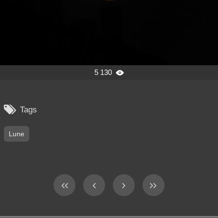
5 130


Tags
Lune