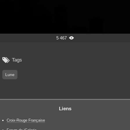
5 467


Tags
Lune
Liens
Croix-Rouge Française