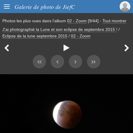

Galerie de photo de JiefC
Photos les plus vues dans l'album
02 - Zoom
[9/44]
-
Tout montrer
J'ai photographié la Lune et son eclipse de septembre 2015 !
/
Eclipse de la lune septembre 2015
/
02 - Zoom


